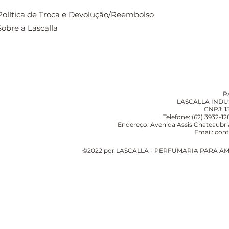
Política de Troca e Devolução/Reembolso
Sobre a Lascalla
R
LASCALLA INDU
CNPJ: 1
Telefone: (62) 3932-1
Endereço: Avenida Assis Chateaubria
Email:
cont
©2022 por LASCALLA - PERFUMARIA PARA AMB