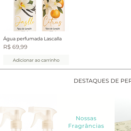
Visualização rápida
Água perfumada Lascalla
Preço
R$ 69,99
Adicionar ao carrinho
DESTAQUES DE PE
Nossas
Fragrâncias