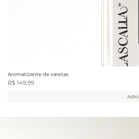
Vi
Aromatizante de varetas
Preço
R$ 149,99
Adic