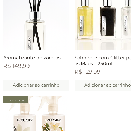
Visualização rápida
Visualização rápida
Aromatizante de varetas
Sabonete com Glitter p
as Mãos – 250ml
Preço
R$ 149,99
Preço
R$ 129,99
Adicionar ao carrinho
Adicionar ao carrinho
Novidade