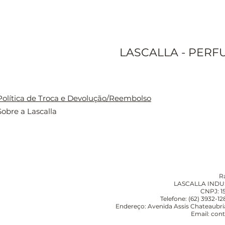
LASCALLA - PERF
Política de Troca e Devolução/Reembolso
Sobre a Lascalla
R
LASCALLA INDU
CNPJ: 1
Telefone: (62) 3932-1
Endereço: Avenida Assis Chateaubria
Email:
cont